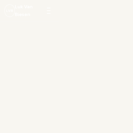
Luk Van
LVB
Biesen
Menu
openen