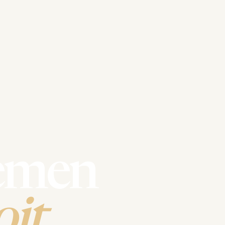
emen
it.