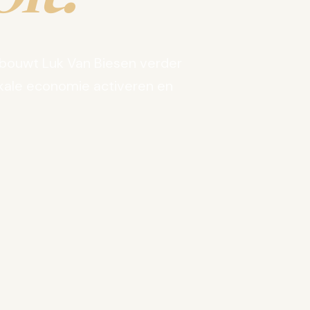
bouwt Luk Van Biesen verder
kale economie activeren en