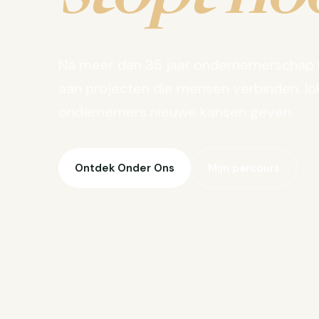
Na meer dan 35 jaar ondernemerschap 
aan projecten die mensen verbinden, lo
ondernemers nieuwe kansen geven.
Ontdek Onder Ons
Mijn parcours