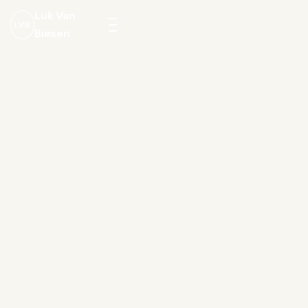
Luk Van
LVB
Biesen
Menu
openen