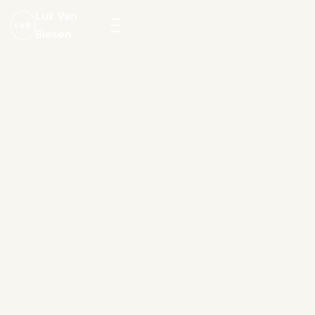
Luk Van
LVB
Biesen
Menu
openen