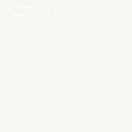
Luk Van
LVB
Biesen
Menu
openen