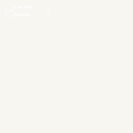
Luk Van
LVB
Biesen
Menu
openen