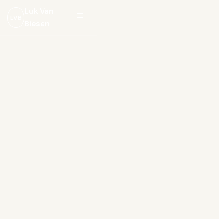
Luk Van
LVB
Biesen
Menu
openen