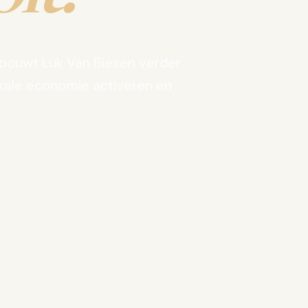
bouwt Luk Van Biesen verder
kale economie activeren en