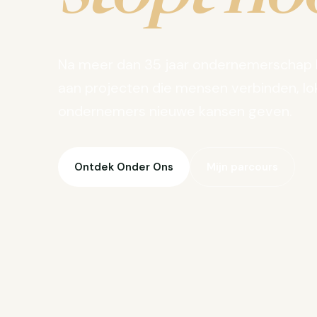
Na meer dan 35 jaar ondernemerschap 
aan projecten die mensen verbinden, lo
ondernemers nieuwe kansen geven.
Ontdek Onder Ons
Mijn parcours