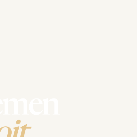
emen
it.