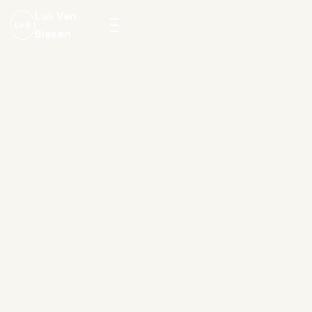
Luk Van
LVB
Biesen
Menu
openen