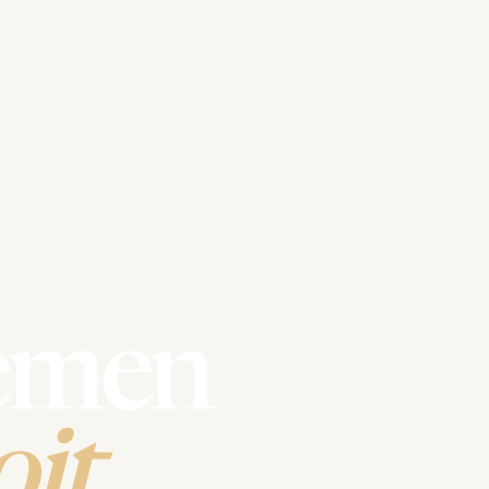
emen
it.