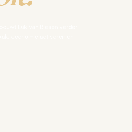
bouwt Luk Van Biesen verder
kale economie activeren en