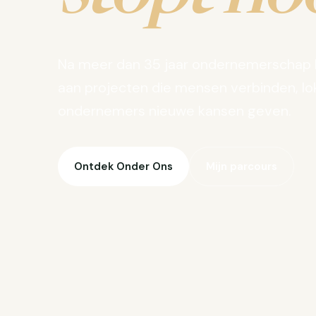
Na meer dan 35 jaar ondernemerschap 
aan projecten die mensen verbinden, lo
ondernemers nieuwe kansen geven.
Ontdek Onder Ons
Mijn parcours