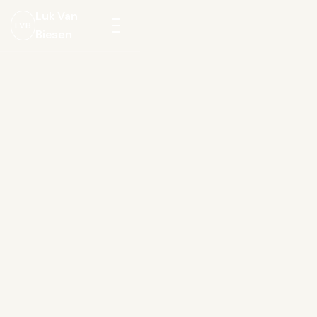
Luk Van
LVB
Biesen
Menu
openen