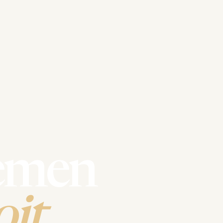
emen
it.