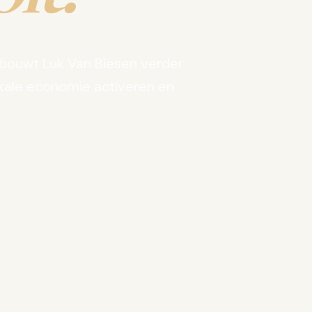
bouwt Luk Van Biesen verder
kale economie activeren en