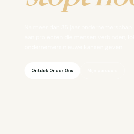
Na meer dan 35 jaar ondernemerschap 
aan projecten die mensen verbinden, lo
ondernemers nieuwe kansen geven.
Ontdek Onder Ons
Mijn parcours