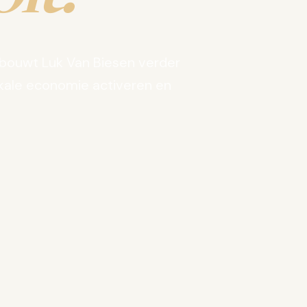
bouwt Luk Van Biesen verder
kale economie activeren en