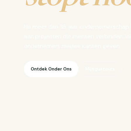
Na meer dan 35 jaar ondernemerschap 
aan projecten die mensen verbinden, lo
ondernemers nieuwe kansen geven.
Ontdek Onder Ons
Mijn parcours