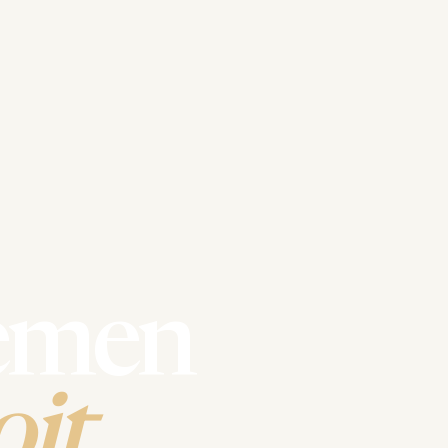
emen
it.