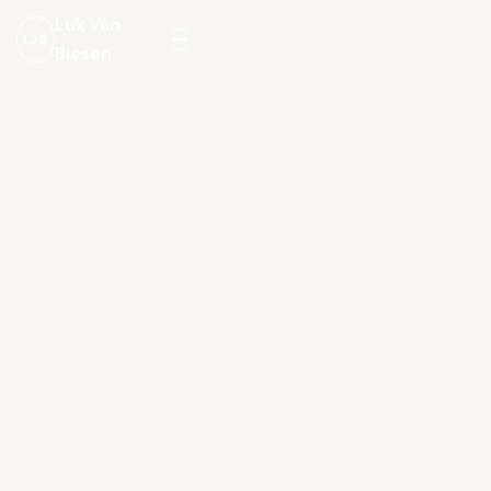
Luk Van
LVB
Biesen
Menu
openen