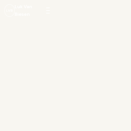
Luk Van
LVB
Biesen
Menu
openen