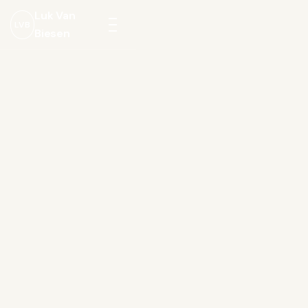
Luk Van
LVB
Biesen
Menu
openen