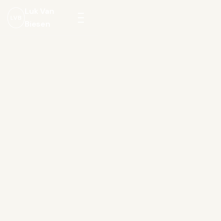
Luk Van
LVB
Biesen
Menu
openen