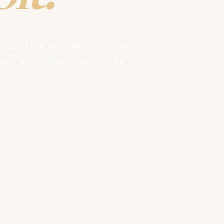
bouwt Luk Van Biesen verder
kale economie activeren en