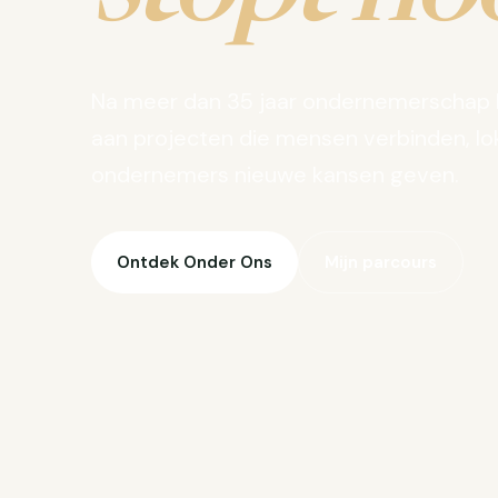
Na meer dan 35 jaar ondernemerschap 
aan projecten die mensen verbinden, lo
ondernemers nieuwe kansen geven.
Ontdek Onder Ons
Mijn parcours