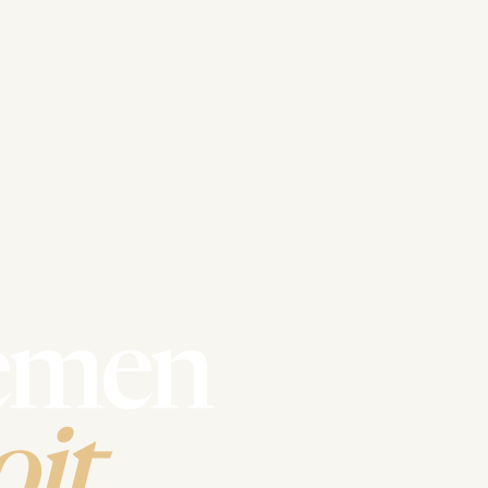
emen
it.