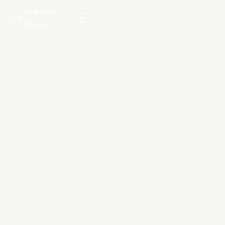
Luk Van
LVB
Biesen
Menu
openen