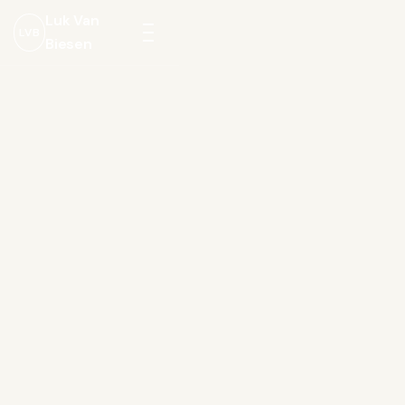
Luk Van
LVB
Biesen
Menu
openen