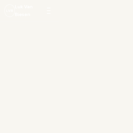
Luk Van
LVB
Biesen
Menu
openen