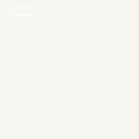
Luk Van
LVB
Biesen
Menu
openen