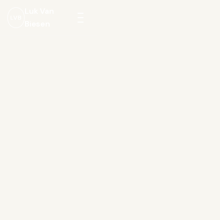
Luk Van
LVB
Biesen
Menu
openen