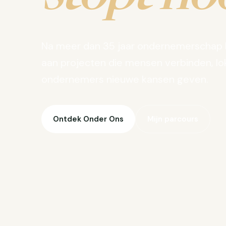
Na meer dan 35 jaar ondernemerschap 
aan projecten die mensen verbinden, lo
ondernemers nieuwe kansen geven.
Ontdek Onder Ons
Mijn parcours