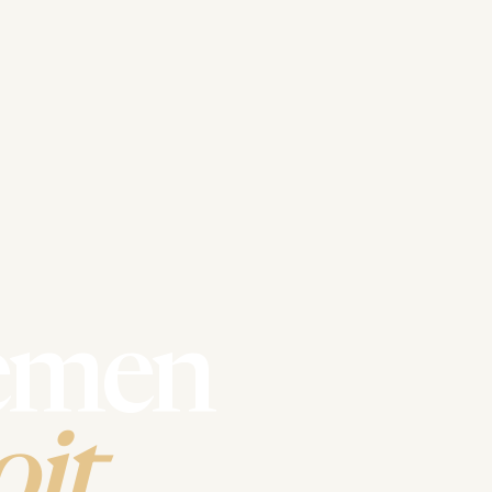
emen
it.