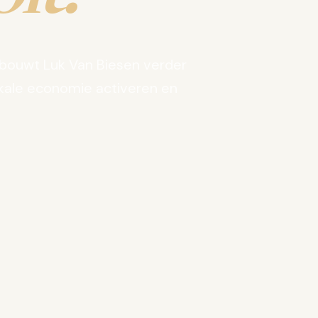
bouwt Luk Van Biesen verder
kale economie activeren en