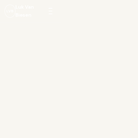
Luk Van
LVB
Biesen
Menu
openen