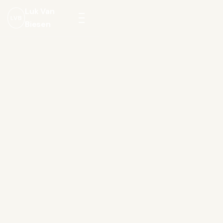
Luk Van
LVB
Biesen
Menu
openen