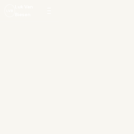
Luk Van
LVB
Biesen
Menu
openen