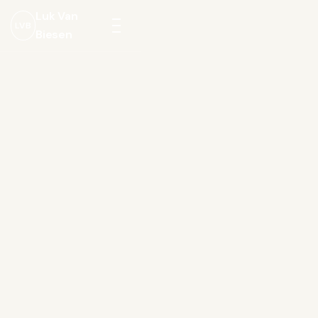
Luk Van
LVB
Biesen
Menu
openen