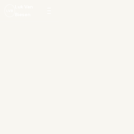
Luk Van
LVB
Biesen
Menu
openen