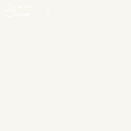
Luk Van
LVB
Biesen
Menu
openen