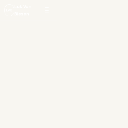
Luk Van
LVB
Biesen
Menu
openen