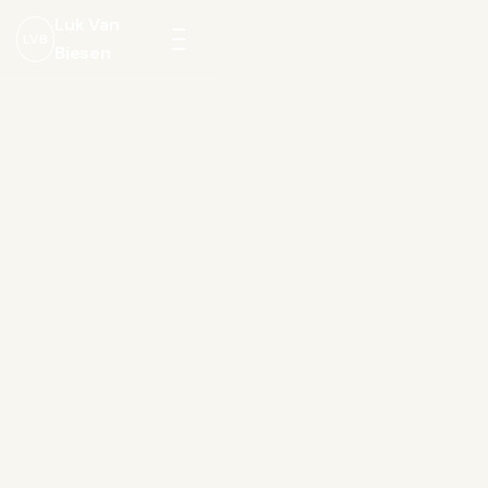
Luk Van
LVB
Biesen
Menu
openen