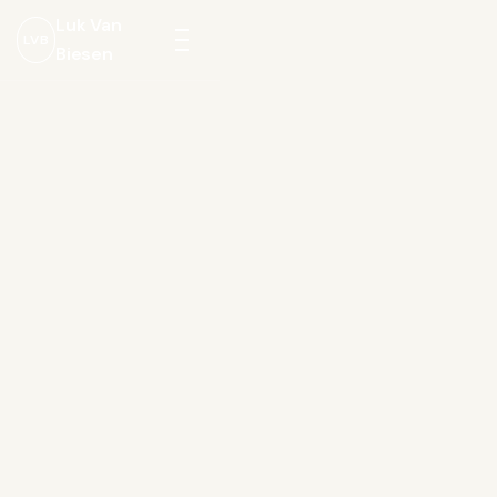
Luk Van
LVB
Biesen
Menu
openen