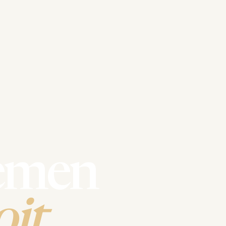
emen
it.