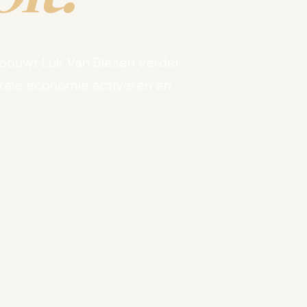
bouwt Luk Van Biesen verder
kale economie activeren en