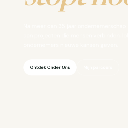
Na meer dan 35 jaar ondernemerschap 
aan projecten die mensen verbinden, lo
ondernemers nieuwe kansen geven.
Ontdek Onder Ons
Mijn parcours