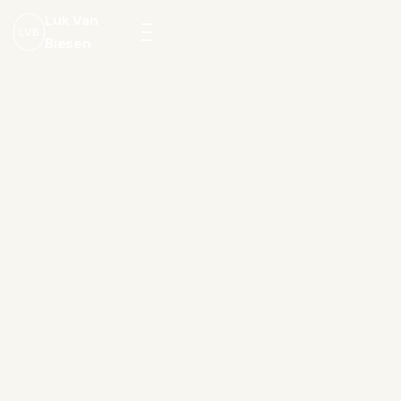
Luk Van
LVB
Biesen
Menu
openen