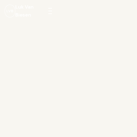
Luk Van
LVB
Biesen
Menu
openen