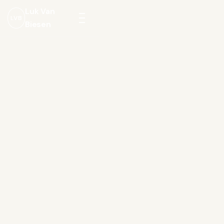
Luk Van
LVB
Biesen
Menu
openen