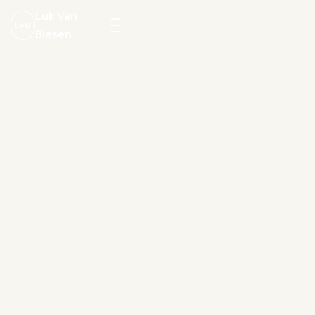
Luk Van
LVB
Biesen
Menu
openen