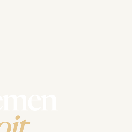
emen
it.