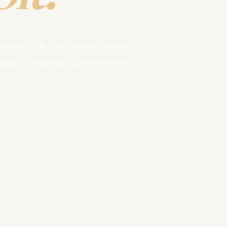
bouwt Luk Van Biesen verder
kale economie activeren en