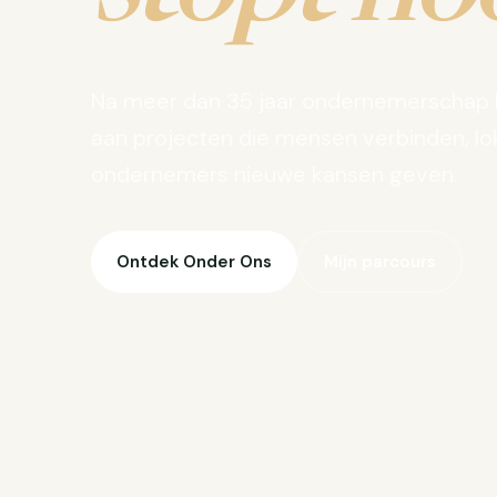
Na meer dan 35 jaar ondernemerschap 
aan projecten die mensen verbinden, lo
ondernemers nieuwe kansen geven.
Ontdek Onder Ons
Mijn parcours