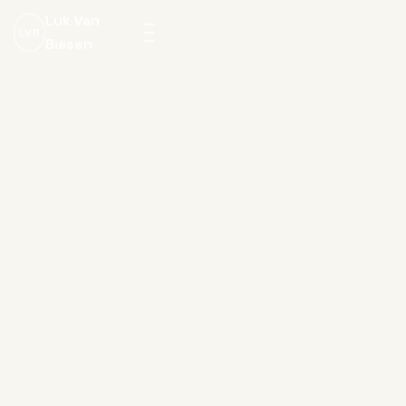
Luk Van
LVB
Biesen
Menu
openen