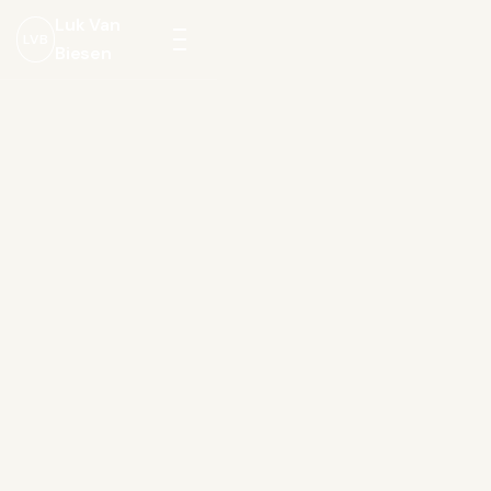
Luk Van
LVB
Biesen
Menu
openen