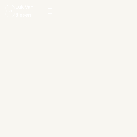
Luk Van
LVB
Biesen
Menu
openen