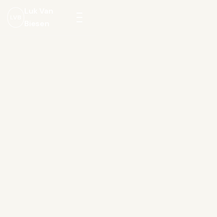
Luk Van
LVB
Biesen
Menu
openen