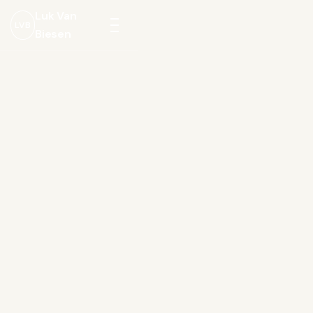
Luk Van
LVB
Biesen
Menu
openen