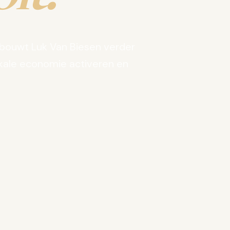
bouwt Luk Van Biesen verder
kale economie activeren en