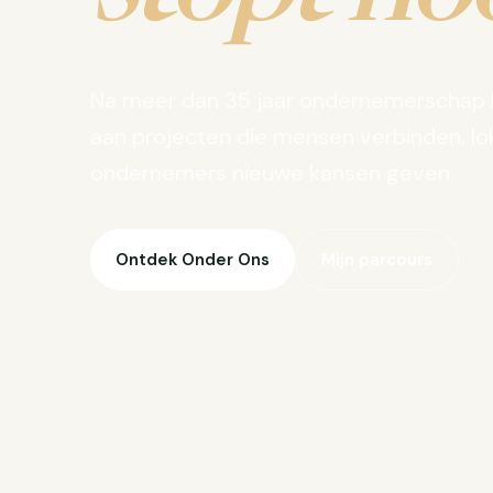
Na meer dan 35 jaar ondernemerschap 
aan projecten die mensen verbinden, lo
ondernemers nieuwe kansen geven.
Ontdek Onder Ons
Mijn parcours