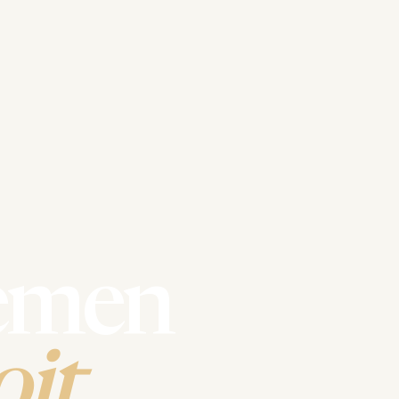
emen
it.