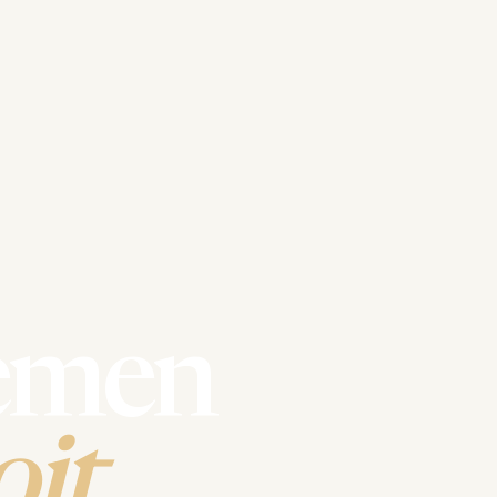
emen
it.