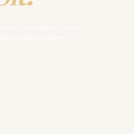
bouwt Luk Van Biesen verder
kale economie activeren en