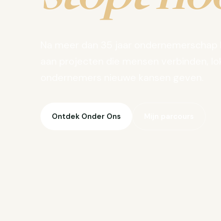
Na meer dan 35 jaar ondernemerschap 
aan projecten die mensen verbinden, lo
ondernemers nieuwe kansen geven.
Ontdek Onder Ons
Mijn parcours