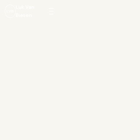
Luk Van
LVB
Biesen
Menu
openen