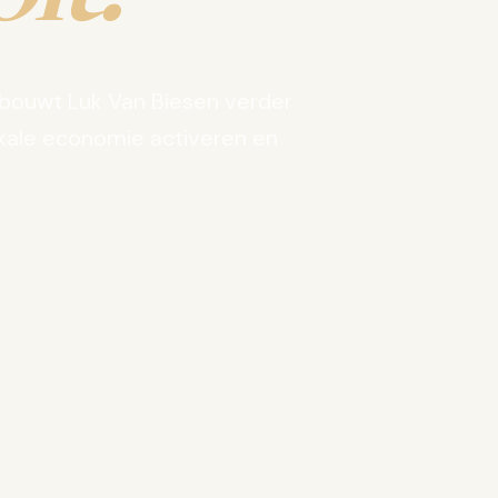
bouwt Luk Van Biesen verder
kale economie activeren en