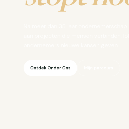
Na meer dan 35 jaar ondernemerschap 
aan projecten die mensen verbinden, lo
ondernemers nieuwe kansen geven.
Ontdek Onder Ons
Mijn parcours