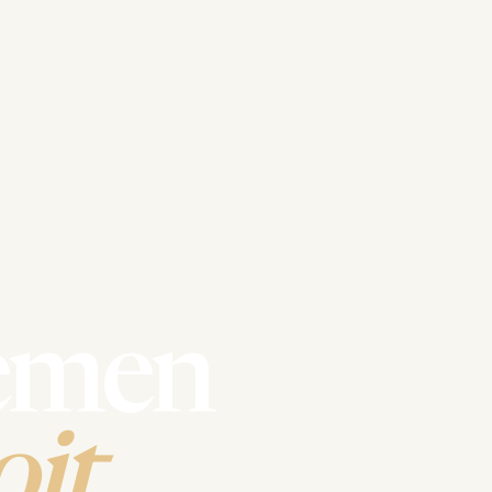
emen
it.