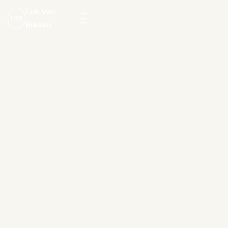
Luk Van
LVB
Biesen
Menu
openen