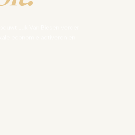
bouwt Luk Van Biesen verder
kale economie activeren en