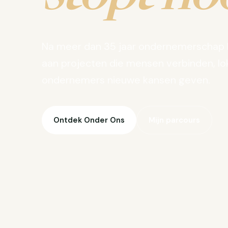
Na meer dan 35 jaar ondernemerschap 
aan projecten die mensen verbinden, lo
ondernemers nieuwe kansen geven.
Ontdek Onder Ons
Mijn parcours