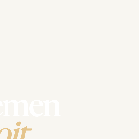
emen
it.